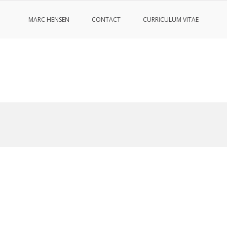
MARC HENSEN
CONTACT
CURRICULUM VITAE