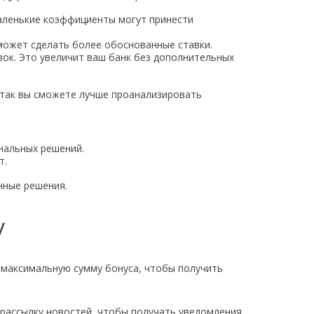
аленькие коэффициенты могут принести
может сделать более обоснованные ставки.
ок. Это увеличит ваш банк без дополнительных
, так вы сможете лучше проанализировать
нальных решений.
т.
нные решения.
у
 максимальную сумму бонуса, чтобы получить
а рассылку новостей, чтобы получать уведомления