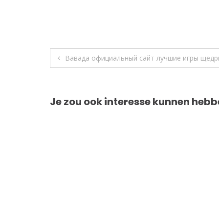
Bericht
Вавада официальный сайт лучшие игры щедр
navigatie
Je zou ook interesse kunnen hebb