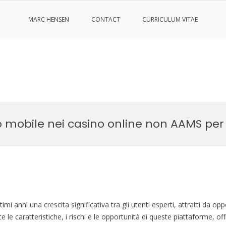
MARC HENSEN
CONTACT
CURRICULUM VITAE
o mobile nei casino online non AAMS per 
i anni una crescita significativa tra gli utenti esperti, attratti da oppo
le caratteristiche, i rischi e le opportunità di queste piattaforme, off