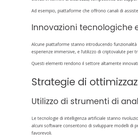
Ad esempio, piattaforme che offrono canali di assiste
Innovazioni tecnologiche e
Alcune piattaforme stanno introducendo funzionalità esc
esperienze immersive, e l’utilizzo di criptovalute per 
Questi elementi rendono il settore altamente innovativ
Strategie di ottimizza
Utilizzo di strumenti di an
Le tecnologie di intelligenza artificiale stanno rivolu
alcuni software consentono di sviluppare modelli di pre
favorevoli.