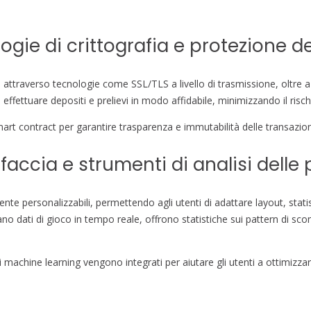
gie di crittografia e protezione 
ti attraverso tecnologie come SSL/TLS a livello di trasmissione, oltre
ffettuare depositi e prelievi in modo affidabile, minimizzando il rischio
mart contract per garantire trasparenza e immutabilità delle transazioni
rfaccia e strumenti di analisi dell
te personalizzabili, permettendo agli utenti di adattare layout, stati
o dati di gioco in tempo reale, offrono statistiche sui pattern di sco
di machine learning vengono integrati per aiutare gli utenti a ottimizz