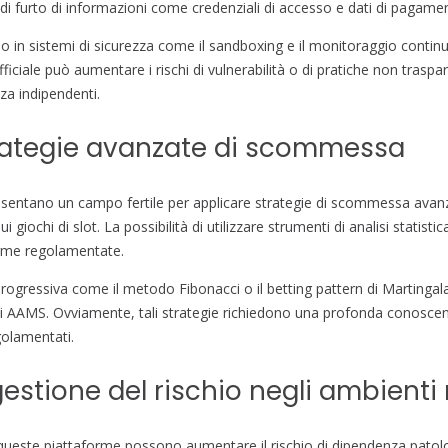
io di furto di informazioni come credenziali di accesso e dati di pagame
in sistemi di sicurezza come il sandboxing e il monitoraggio continuo 
ficiale può aumentare i rischi di vulnerabilità o di pratiche non trasp
za indipendenti.
strategie avanzate di scommessa
esentano un campo fertile per applicare strategie di scommessa avanzat
 sui giochi di slot. La possibilità di utilizzare strumenti di analisi statis
forme regolamentate.
ogressiva come il metodo Fibonacci o il betting pattern di Martingala
pzioni AAMS. Ovviamente, tali strategie richiedono una profonda conosce
golamentati.
estione del rischio negli ambienti
 queste piattaforme possono aumentare il rischio di dipendenza patolo