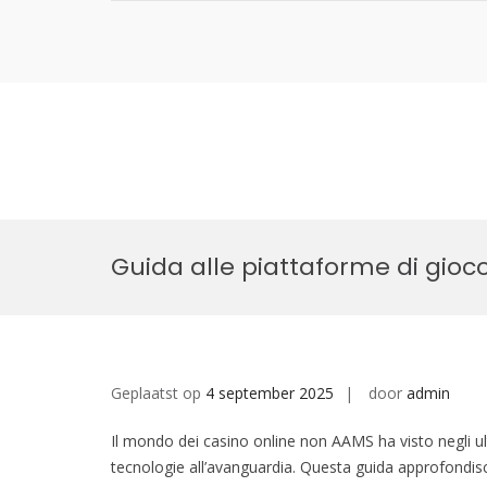
Ga
naar
Guida alle piattaforme di gioc
de
inhoud
Geplaatst op
4 september 2025
door
admin
Il mondo dei casino online non AAMS ha visto negli ultim
tecnologie all’avanguardia. Questa guida approfondisce 