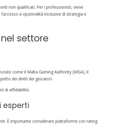
ti non qualificati. Per i professionisti, viene
e l’accesso a opzionalità esclusive di strategia e
 nel settore
osciute come il Malta Gaming Authority (MGA), il
to dei diritti dei giocatori.
 di affidabilità.
 esperti
denti. È importante considerare piattaforme con rating