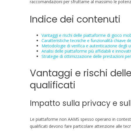
raccomandazioni per sfruttarne al massimo le potenzia
Indice dei contenuti
Vantaggi e rischi delle piattaforme di gioco mob
Caratteristiche tecniche e funzionalità chiave d
Metodologie di verifica e autenticazione degli u
Analisi delle piattaforme più affidabili e innovat
Strategie di ottimizzazione delle prestazioni per
Vantaggi e rischi del
qualificati
Impatto sulla privacy e sull
Le piattaforme non AAMS spesso operano in contesti re
qualificati devono fare particolare attenzione alle tec