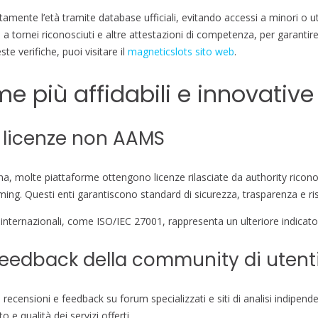
mente l’età tramite database ufficiali, evitando accessi a minori o uten
oni a tornei riconosciuti e altre attestazioni di competenza, per garantir
e verifiche, puoi visitare il
magneticslots sito web
.
me più affidabili e innovative
e licenze non AAMS
ana, molte piattaforme ottengono licenze rilasciate da authority ricon
 Questi enti garantiscono standard di sicurezza, trasparenza e rispet
internazionali, come ISO/IEC 27001, rappresenta un ulteriore indicatore
 feedback della community di utenti
recensioni e feedback su forum specializzati e siti di analisi indipen
o e qualità dei servizi offerti.