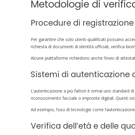
Metodologie di verific
Procedure di registrazione 
Per garantire che solo utenti qualificati possano acc
richiesta di documenti di identità ufficiali, verifica bio
Alcune piattaforme richiedono anche l’invio di attestat
Sistemi di autenticazione a
L’autenticazione a più fattori è ormai uno standard d
riconoscimento facciale o impronte digitali. Questi sis
Ad esempio, l’uso di tecnologie come l’autenticazione
Verifica dell’età e delle qu