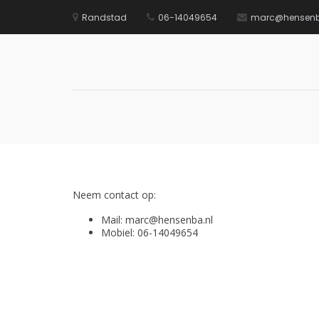
Randstad
06-14049654
marc@hensenb
Ga
naar
de
inhoud
Neem contact op:
Mail: marc@hensenba.nl
Mobiel: 06-14049654